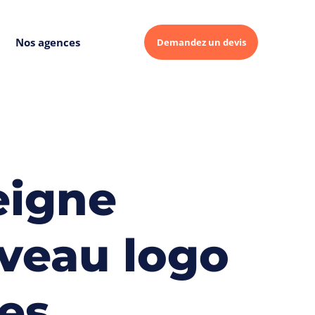
Nos agences
Demandez un devis
eigne
veau logo
ies