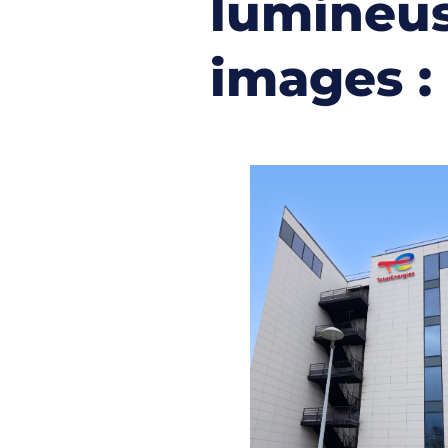
lumineus
images :